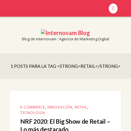
Blog de Internovam : Agencia de Marketing Digital
Blog de Internovam : Agencia de Marketing Digital
INTERNOVAM BLOG
1 POSTS PARA LA TAG <STRONG>RETAIL</STRONG>
E-COMMERCE
,
INNOVACIÓN
,
RETAIL
,
TECNOLOGÍA
NRF 2020: El Big Show de Retail –
Lo más destacado