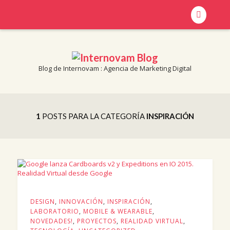
Blog de Internovam : Agencia de Marketing Digital
Blog de Internovam : Agencia de Marketing Digital
INTERNOVAM BLOG
1
POSTS PARA LA CATEGORÍA
INSPIRACIÓN
DESIGN
,
INNOVACIÓN
,
INSPIRACIÓN
,
LABORATORIO
,
MOBILE & WEARABLE
,
NOVEDADES!
,
PROYECTOS
,
REALIDAD VIRTUAL
,