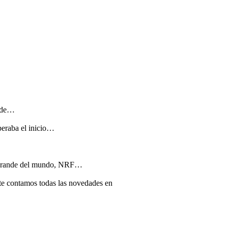
s de…
peraba el inicio…
s grande del mundo, NRF…
te contamos todas las novedades en