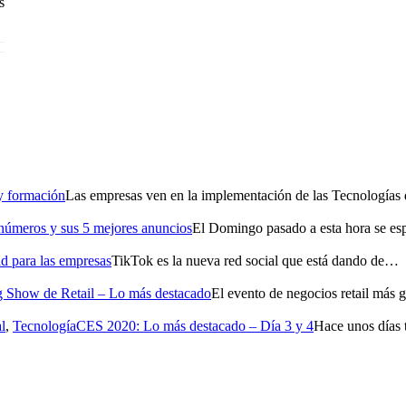
s
 y formación
Las empresas ven en la implementación de las Tecnología
números y sus 5 mejores anuncios
El Domingo pasado a esta hora se es
ad para las empresas
TikTok es la nueva red social que está dando de…
 Show de Retail – Lo más destacado
El evento de negocios retail má
l
,
Tecnología
CES 2020: Lo más destacado – Día 3 y 4
Hace unos días 