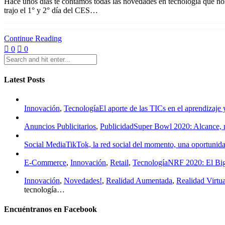
Hace unos días te contamos todas las novedades en tecnología que no
trajo el 1° y 2° día del CES…
Continue Reading
0
0
Latest Posts
Innovación
,
Tecnología
El aporte de las TICs en el aprendizaje
Anuncios Publicitarios
,
Publicidad
Super Bowl 2020: Alcance, 
Social Media
TikTok, la red social del momento, una oportunid
E-Commerce
,
Innovación
,
Retail
,
Tecnología
NRF 2020: El Big
Innovación
,
Novedades!
,
Realidad Aumentada
,
Realidad Virtua
tecnología…
Encuéntranos en Facebook