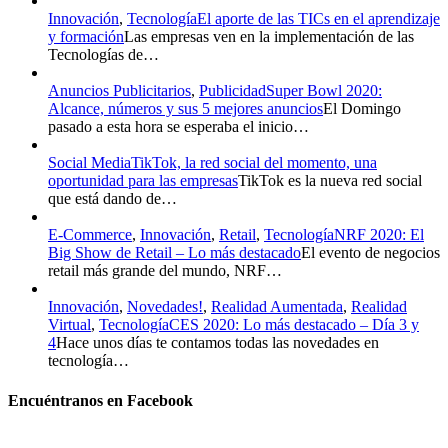
Innovación
,
Tecnología
El aporte de las TICs en el aprendizaje
y formación
Las empresas ven en la implementación de las
Tecnologías de…
Anuncios Publicitarios
,
Publicidad
Super Bowl 2020:
Alcance, números y sus 5 mejores anuncios
El Domingo
pasado a esta hora se esperaba el inicio…
Social Media
TikTok, la red social del momento, una
oportunidad para las empresas
TikTok es la nueva red social
que está dando de…
E-Commerce
,
Innovación
,
Retail
,
Tecnología
NRF 2020: El
Big Show de Retail – Lo más destacado
El evento de negocios
retail más grande del mundo, NRF…
Innovación
,
Novedades!
,
Realidad Aumentada
,
Realidad
Virtual
,
Tecnología
CES 2020: Lo más destacado – Día 3 y
4
Hace unos días te contamos todas las novedades en
tecnología…
Encuéntranos en Facebook