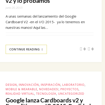
v2 y lo probamos
junio 20, 2015
A unas semanas del lanzamiento del Google
Cardboard V2 -en el I/O 2015- ya lo tenemos en
nuestras manos! Aquí las…
0
0
CONTINUE READING
DESIGN
,
INNOVACIÓN
,
INSPIRACIÓN
,
LABORATORIO
,
MOBILE & WEARABLE
,
NOVEDADES!
,
PROYECTOS
,
REALIDAD VIRTUAL
,
TECNOLOGÍA
,
UNCATEGORIZED
Google lanza Cardboards v2 y