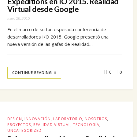
Expeditions en IO 2015. Realidad
Virtual desde Google
mayo 28, 2015
En el marco de su tan esperada conferencia de
desarrolladores I/O 2015, Google presentó una
nueva versión de las gafas de Realidad…
0
0
CONTINUE READING
DESIGN
,
INNOVACIÓN
,
LABORATORIO
,
NOSOTROS
,
PROYECTOS
,
REALIDAD VIRTUAL
,
TECNOLOGÍA
,
UNCATEGORIZED