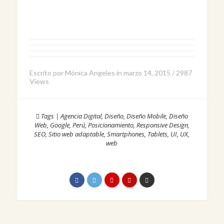
Escrito por
Mónica Angeles
in
marzo 14, 2015
/
2987
Views
Tags
|
Agencia Digital
,
Diseño
,
Diseño Mobile
,
Diseño
Web
,
Google
,
Perú
,
Posicionamiento
,
Responsive Design
,
SEO
,
Sitio web adaptable
,
Smartphones
,
Tablets
,
UI
,
UX
,
web